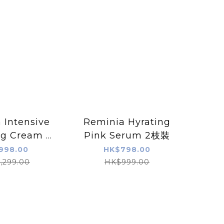
 Intensive
Reminia Hyrating
g Cream 2
Pink Serum 2枝裝
件裝
998.00
HK$798.00
,299.00
HK$999.00