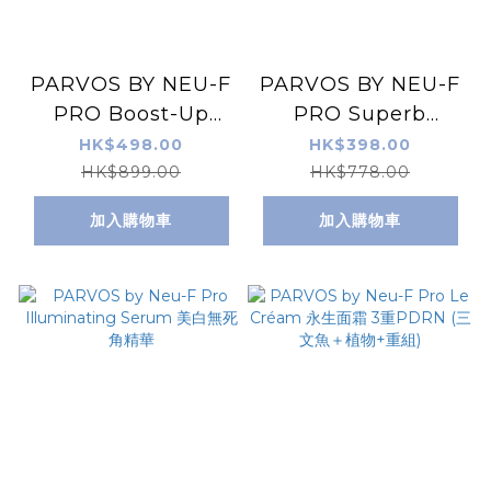
PARVOS BY NEU-F
PARVOS BY NEU-F
PRO Boost-Up
PRO Superb
Skin Conditioner
Hydrating Serum
HK$498.00
HK$398.00
超級保濕精華
HK$899.00
HK$778.00
加入購物車
加入購物車