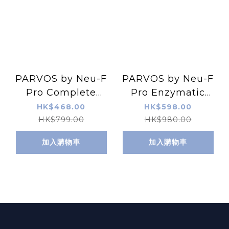
PARVOS by Neu-F
PARVOS by Neu-F
Pro Complete
Pro Enzymatic
Serum
Cleansing Solution
HK$468.00
HK$598.00
Concentrate 終極緊
酵素洗面素
HK$799.00
HK$980.00
緻精華
加入購物車
加入購物車