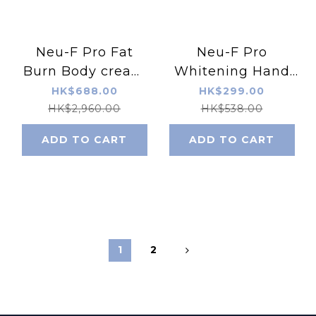
Neu-F Pro Fat
Neu-F Pro
Burn Body cream
Whitening Hand
手臀纖腰消脂乳霜
Cream 美白去紋手霜
HK$688.00
HK$299.00
150g
50 ml
HK$2,960.00
HK$538.00
ADD TO CART
ADD TO CART
1
2