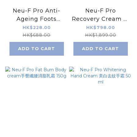
Neu-F Pro Anti-
Neu-F Pro
Ageing Foots
Recovery Cream 修
Treatment
復面霜
HK$228.00
HK$798.00
HK$688.00
HK$1,899.00
ADD TO CART
ADD TO CART