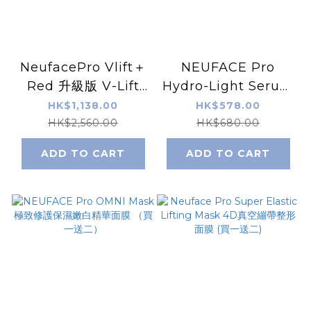
NeufacePro Vlift＋
NEUFACE Pro
Red 升級版 V-Lift
Hydro-Light Serum
Plus 凹凸洞救星
注水王水潤精華 （皇
HK$1,138.00
HK$578.00
牌1）
HK$2,560.00
HK$680.00
ADD TO CART
ADD TO CART