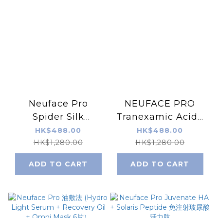
Neuface Pro
NEUFACE PRO
Spider Silk
Tranexamic Acid+
Whitening
Peptide （線雕
HK$488.00
HK$488.00
Solution（蜘蛛絲拉
Botox粉）
HK$1,280.00
HK$1,280.00
皮精華）
ADD TO CART
ADD TO CART