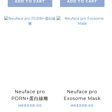
ADD TO CART
ADD TO CART
Neuface pro
Neuface pro
PDRN+蛋白線雕
Exosome Mask
HK$698.00
HK$598.00