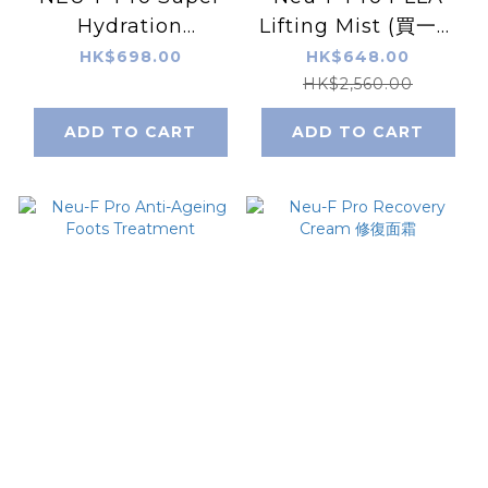
Hydration
Lifting Mist (買一送
Sphere+Concentrate
一)
HK$698.00
HK$648.00
灌水精華
HK$2,560.00
ADD TO CART
ADD TO CART