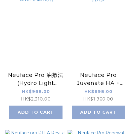
Neuface Pro 油敷法
Neuface Pro
(Hydro Light
Juvenate HA +
Serum + Recovery
Solaris Peptide 免
HK$968.00
HK$698.00
Oil + Omni Mask 6
注射玻尿酸活力肽
HK$2,310.00
HK$1,960.00
片）
ADD TO CART
ADD TO CART