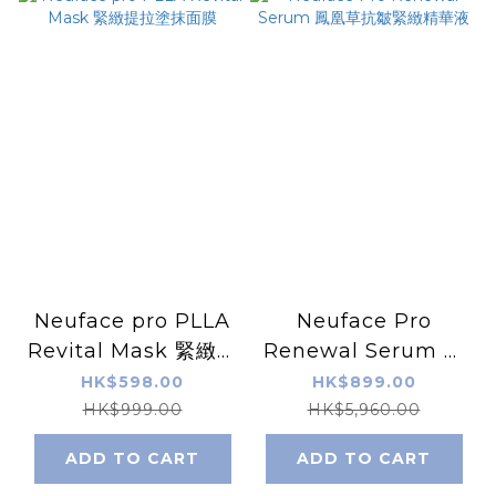
Neuface pro PLLA
Neuface Pro
Revital Mask 緊緻提
Renewal Serum 鳳
拉塗抹面膜
凰草抗皺緊緻精華液
HK$598.00
HK$899.00
HK$999.00
HK$5,960.00
ADD TO CART
ADD TO CART